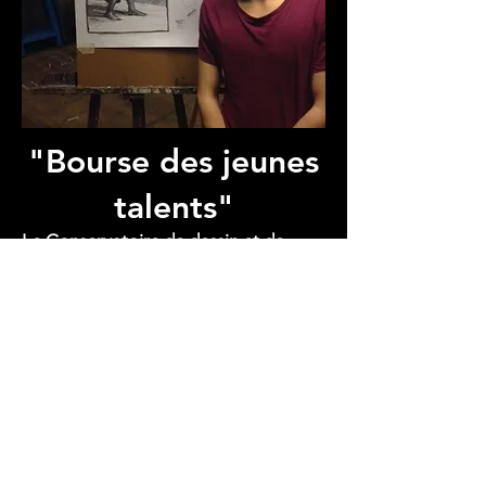
"Bourse des jeunes
talents"
Le Conservatoire de dessin et de
peinture de Paris a mis en place un
programme de détection et de
soutien des jeunes talents artistiques.
Fidèle à sa tradition humaniste, le
Conservatoire s’attache à encourager la
création artistique en lançant une bourse
destinée aux jeunes talents. Cette initiative
permet à des élèves prometteurs de suivre
les cours durant un an, sans participation
financière. La sélection se fait sur dossier.
nous contacter